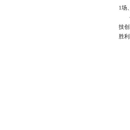
1场
技创
胜利